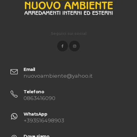
Seguici sui social
Email
nuovoambiente@yahoo.it
Telefono
0863416090
WhatsApp
+393516498903
Dove siamo