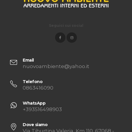
Seguici sui social
Email
nuovoambiente@yahoo.it
Telefono
0863416090
WhatsApp
+393516498903
Dove siamo
Via Tiburtina Valeria, Km 110, 67068 -