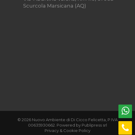
Scurcola Marsicana (AQ)
© 2026 Nuovo Ambiente di Di Cicco Felicetta, P.IVA
00635930662. Powered by
Publipress srl
Privacy & Cookie Policy