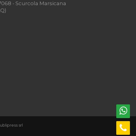
7068 - Scurcola Marsicana
AQ)
ublipress srl