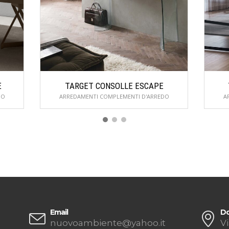
E
TARGET CONSOLLE ESCAPE
DO
ARREDAMENTI COMPLEMENTI D'ARREDO
A
Email
Do
nuovoambiente@yahoo.it
Vi