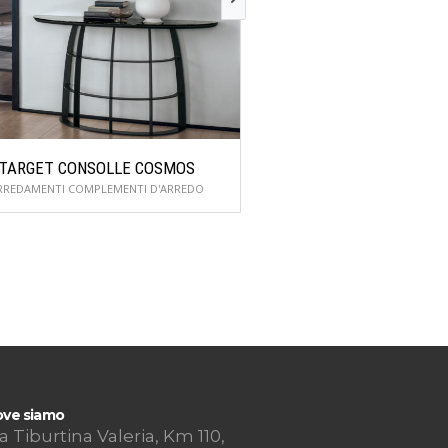
TARGET CONSOLLE COSMOS
TARGET CONSOLL
RREDAMENTI COMPLEMENTI D'ARREDO
ARREDAMENTI COMPLEME
ve siamo
a Tiburtina Valeria, Km 110,