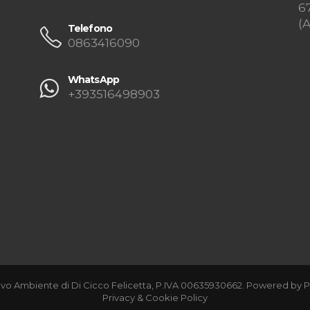
6
(
Telefono
0863416090
WhatsApp
+393516498903
vo Ambiente di Di Cicco Felicetta, P.IVA 00635930662. Powered by
P
Privacy & Cookie Policy