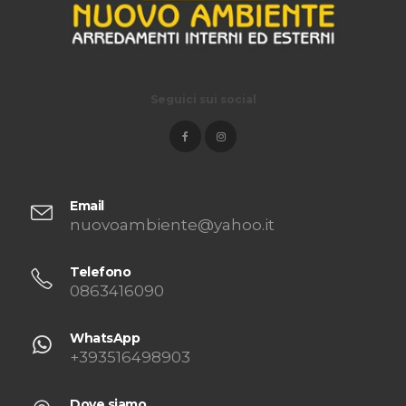
Seguici sui social
Email
nuovoambiente@yahoo.it
Telefono
0863416090
WhatsApp
+393516498903
Dove siamo