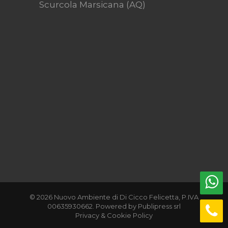
Scurcola Marsicana (AQ)
© 2026 Nuovo Ambiente di Di Cicco Felicetta, P.IVA
00635930662. Powered by
Publipress srl
Privacy & Cookie Policy