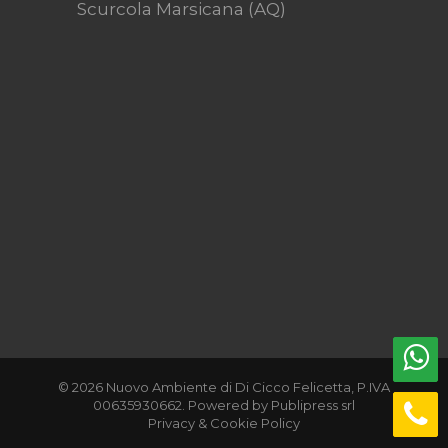
Via Tiburtina Valeria, Km 110, 67068 -
Scurcola Marsicana (AQ)
© 2026 Nuovo Ambiente di Di Cicco Felicetta, P.IVA
00635930662. Powered by
Publipress srl
Privacy & Cookie Policy