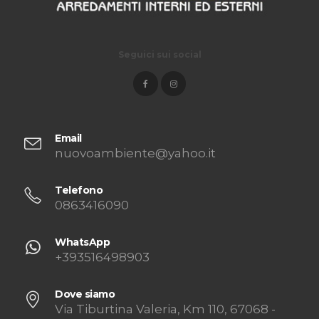
Seguici sui social
Email
nuovoambiente@yahoo.it
Telefono
0863416090
WhatsApp
+393516498903
Dove siamo