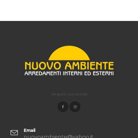
Seguici sui social
Email
nuovoambiente@yahoo.it