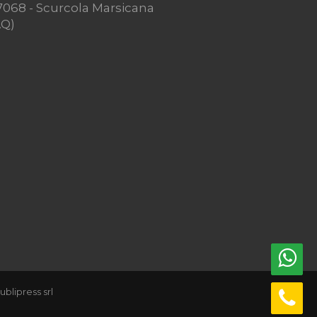
7068 - Scurcola Marsicana
AQ)
ublipress srl