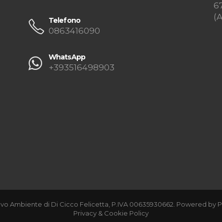
6
(
Telefono
0863416090
WhatsApp
+393516498903
vo Ambiente di Di Cicco Felicetta, P.IVA 00635930662. Powered by
P
Privacy & Cookie Policy