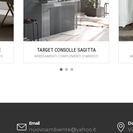
E
TARGET CONSOLLE SAGITTA
DO
ARREDAMENTI COMPLEMENTI D'ARREDO
A
Email
Do
nuovoambiente@yahoo.it
Vi