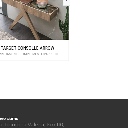
TARGET CONSOLLE ARROW
TARGET CONSOL
RREDAMENTI COMPLEMENTI D'ARREDO
ARREDAMENTI COMPLEME
ve siamo
a Tiburtina Valeria, Km 110,