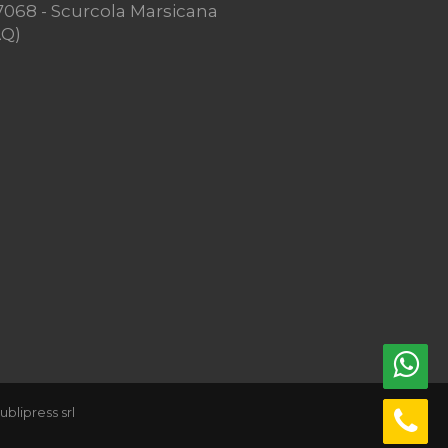
7068 - Scurcola Marsicana
AQ)
ublipress srl