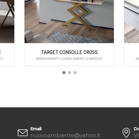
E
TARGET CONSOLLE CROSS
DO
ARREDAMENTI COMPLEMENTI D'ARREDO
A
Email
Do
nuovoambiente@yahoo.it
Vi