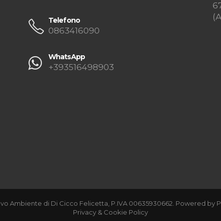
6
(
Telefono
0863416090
WhatsApp
+393516498903
vo Ambiente di Di Cicco Felicetta, P.IVA 00635930662. Powered by
P
Privacy & Cookie Policy