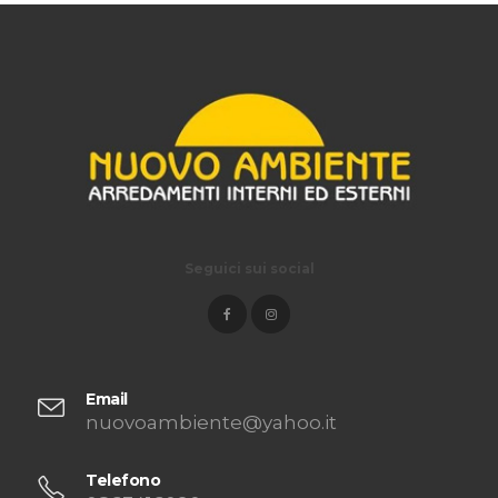
Seguici sui social
Email
nuovoambiente@yahoo.it
Telefono