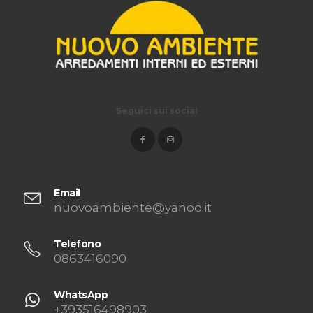
Seguici sui social
Email
nuovoambiente@yahoo.it
Telefono
0863416090
WhatsApp
+393516498903