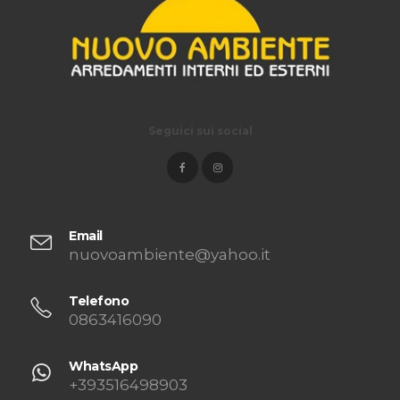
Seguici sui social
Email
nuovoambiente@yahoo.it
Telefono
0863416090
WhatsApp
+393516498903