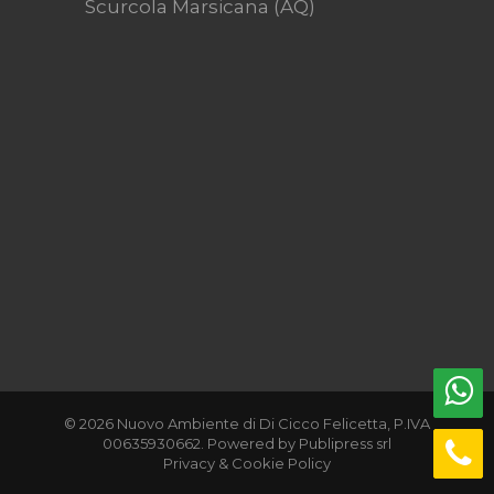
Scurcola Marsicana (AQ)
© 2026 Nuovo Ambiente di Di Cicco Felicetta, P.IVA
00635930662. Powered by
Publipress srl
Privacy & Cookie Policy