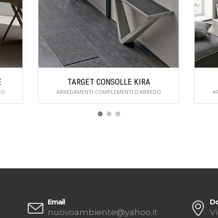
E
TARGET CONSOLLE KIRA
DO
ARREDAMENTI COMPLEMENTI D'ARREDO
A
Email
Do
nuovoambiente@yahoo.it
Vi