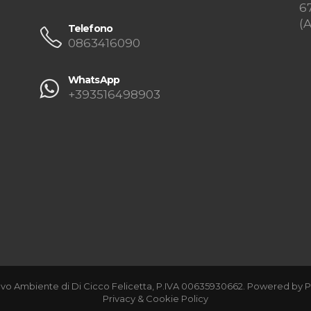
6
(
Telefono
0863416090
WhatsApp
+393516498903
vo Ambiente di Di Cicco Felicetta, P.IVA 00635930662. Powered by
P
Privacy & Cookie Policy