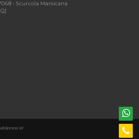
7068 - Scurcola Marsicana
AQ)
ublipress srl