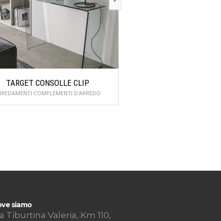
TARGET CONSOLLE CLIP
TARGET CONSOLLE
RREDAMENTI COMPLEMENTI D'ARREDO
ARREDAMENTI COMPLEME
ve siamo
a Tiburtina Valeria, Km 110,