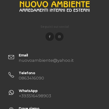
Seguici sui social
Email
nuovoambiente@yahoo.it
Telefono
0863416090
WhatsApp
+393516498903
Dove siamo