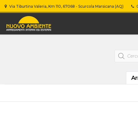
Via Tiburtina Valeria, Km 110, 67068 - Scurcola Marsicana (AQ)
0
Products
search
Ar