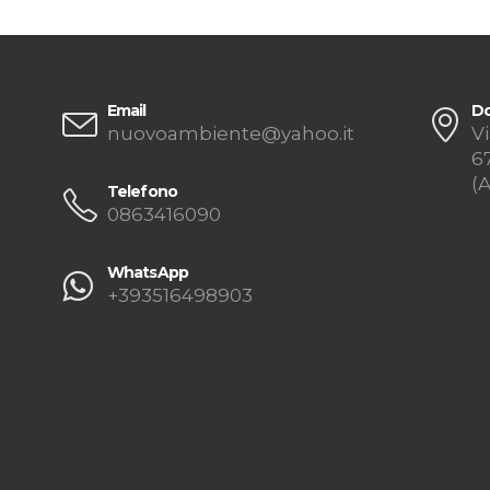
Email
Do
nuovoambiente@yahoo.it
Vi
6
(
Telefono
0863416090
WhatsApp
+393516498903