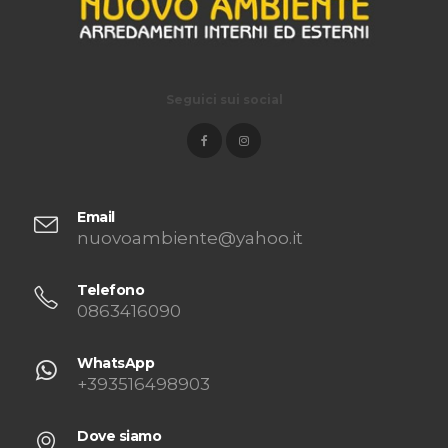
Seguici sui social
Email
nuovoambiente@yahoo.it
Telefono
0863416090
WhatsApp
+393516498903
Dove siamo