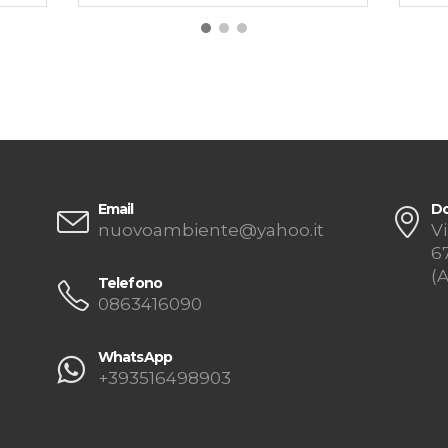
Email
Do
nuovoambiente@yahoo.it
Vi
6
(
Telefono
0863416090
WhatsApp
+393516498903