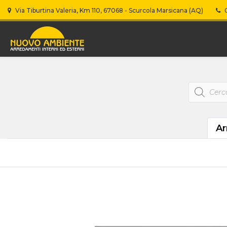
Via Tiburtina Valeria, Km 110, 67068 - Scurcola Marsicana (AQ)
0
Products
search
Ar