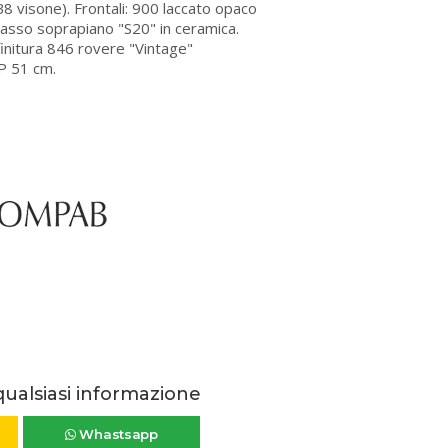
B8 visone). Frontali: 900 laccato opaco
casso soprapiano "S20" in ceramica.
finitura 846 rovere "Vintage"
 P 51 cm.
qualsiasi informazione
Whastsapp