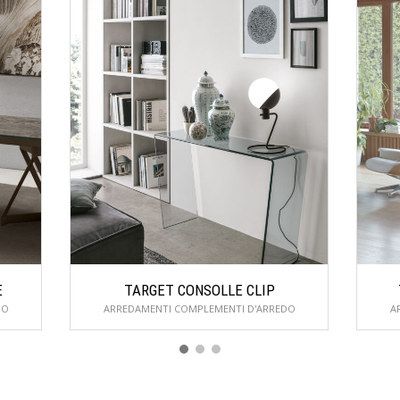
E
TARGET CONSOLLE CLIP
DO
ARREDAMENTI COMPLEMENTI D'ARREDO
A
Email
Do
nuovoambiente@yahoo.it
Vi
6
(
Telefono