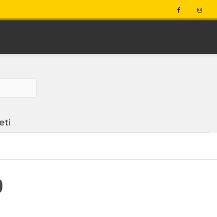
eti
0