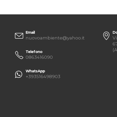
0863416090
WhatsApp
+393516498903
vo Ambiente di Di Cicco Felicetta, P.IVA 00635930662. Powered by
P
Privacy & Cookie Policy