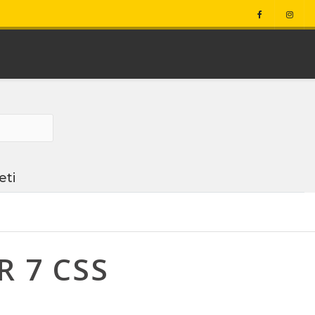
eti
 7 CSS