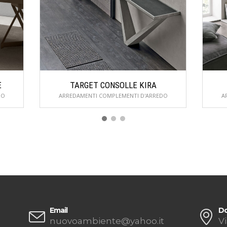
E
TARGET CONSOLLE KIRA
DO
ARREDAMENTI COMPLEMENTI D'ARREDO
A
Email
Do
nuovoambiente@yahoo.it
Vi