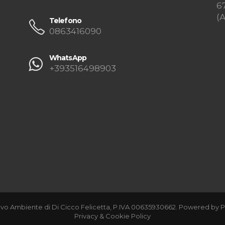
6
(
Telefono
0863416090
WhatsApp
+393516498903
vo Ambiente di Di Cicco Felicetta, P.IVA 00635930662. Powered by
P
Privacy & Cookie Policy