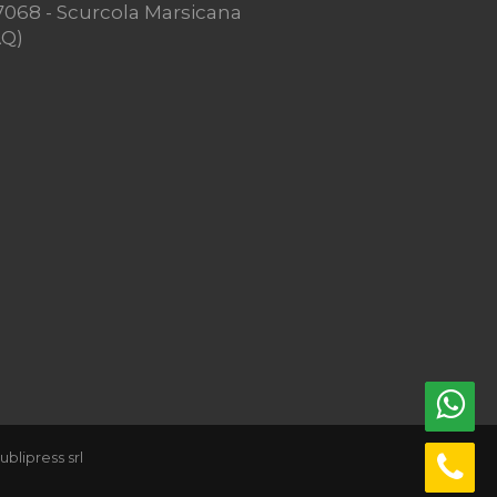
7068 - Scurcola Marsicana
AQ)
ublipress srl