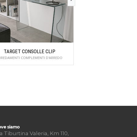
TARGET CONSOLLE CLIP
TARGET CONSOLLE
RREDAMENTI COMPLEMENTI D'ARREDO
ARREDAMENTI COMPLEME
ve siamo
a Tiburtina Valeria, Km 110,