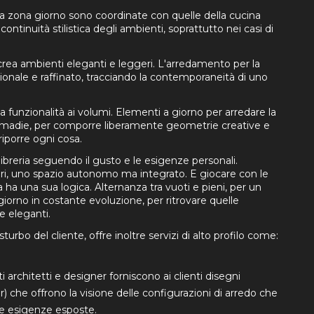
la zona giorno sono coordinate con quelle della cucina
ontinuità stilistica degli ambienti, soprattutto nei casi di
à crea ambienti eleganti e leggeri. L'arredamento per la
onale e raffinato, tracciando la contemporaneità di uno
a funzionalità ai volumi. Elementi a giorno per arredare la
e madie, per comporre liberamente geometrie creative e
riporre ogni cosa.
libreria seguendo il gusto e le esigenze personali.
tori, uno spazio autonomo ma integrato. E giocare con le
a ha una sua logica. Alternanza tra vuoti e pieni, per un
orno in costante evoluzione, per ritrovare quelle
 eleganti.
sturbo del cliente, offre inoltre servizi di alto profilo come:
 architetti e designer forniscono ai clienti disegni
r) che offrono la visione delle configurazioni di arredo che
le esigenze esposte.