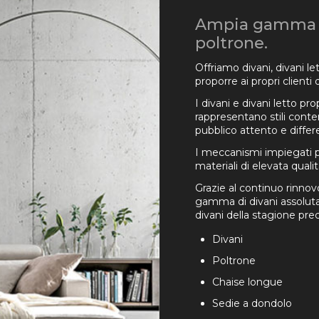
Ampia gamma di
poltrone.
Offriamo divani, divani le
proporre ai propri clienti 
I divani e divani letto pr
rappresentano stili conte
pubblico attento e differ
I meccanismi impiegati per
materiali di elevata qual
Grazie al continuo rinno
gamma di divani assoluta
divani della stagione pr
Divani
Poltrone
Chaise longue
Sedie a dondolo