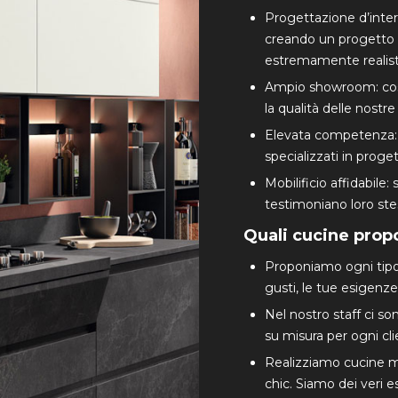
Progettazione d’inter
creando un progetto 
estremamente realisti
Ampio showroom: così 
la qualità delle nostre 
Elevata competenza: il
specializzati in proge
Mobilificio affidabile:
testimoniano loro stes
Quali cucine pro
Proponiamo ogni tipolo
gusti, le tue esigenze 
Nel nostro staff ci so
su misura per ogni cli
Realizziamo cucine m
chic. Siamo dei veri 