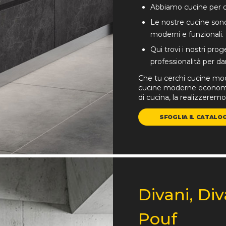
Abbiamo cucine per og
Le nostre cucine sono
moderni e funzionali.
Qui trovi i nostri pr
professionalità per dar
Che tu cerchi cucine mod
cucine moderne economic
di cucina, la realizzeremo
SFOGLIA IL CATALO
Divani, Div
Pouf