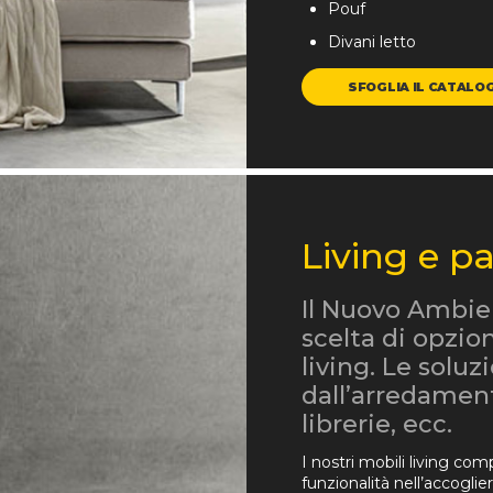
Pouf
Divani letto
SFOGLIA IL CATALO
Living e pa
Il Nuovo Ambie
scelta di opzio
living. Le solu
dall’arredamen
librerie, ecc.
I nostri mobili living co
funzionalità nell’accogli