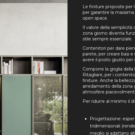
Le finiture proposte per 
per garantire la massima c
open space.
Il valore della semplicit
zona giorno diventa funzi
stile sempre essenziale.
Contenitori per dare pien
parete, per creare basi 
avere il posto giusto per 
Comporre la griglia della 
Ritagliare, per i conteni
finiture. Anche la bellezz
arredamento della zona gi
atmosfere piacevolmente
Per ridurre al minimo il di
Progettazione: esperti
tridimensionali (rende
meglio si adattano al